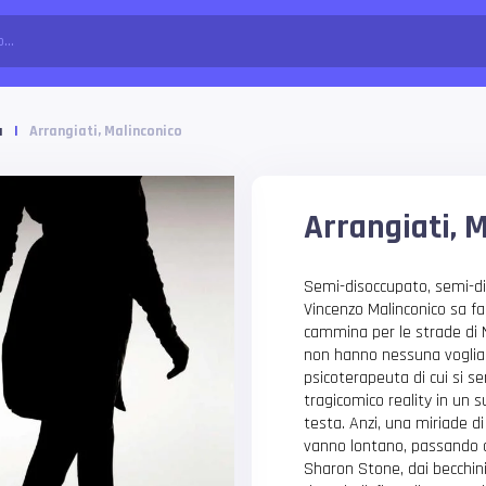
a
|
Arrangiati, Malinconico
Arrangiati, 
Semi-disoccupato, semi-div
Vincenzo Malinconico sa fa
cammina per le strade di Na
non hanno nessuna voglia 
psicoterapeuta di cui si s
tragicomico reality in un
testa. Anzi, una miriade di 
vanno lontano, passando da
Sharon Stone, dai becchini