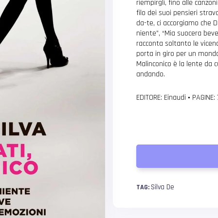
riempirgli, fino alle canzo
filo dei suoi pensieri strava
da-te, ci accorgiamo che D
niente”, “Mia suocera beve
racconta soltanto le vice
porta in giro per un mondo
Malinconico è la lente da 
andando.
EDITORE: Einaudi
•
PAGINE:
Silva De
TAG: