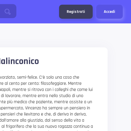
Registrati
Accedi
Malinconico
orziato, semi-felice. C’è solo una cosa che
re al cento per cento: filosofeggiare. Mentre
poli, mentre si ritrova con i colleghi che come lui
di lavorare, mentre entra nello studio di uno
ente più medico che paziente, mentre assiste a un
 supermercato, Vincenzo ha sempre un pensiero in
pensieri che lievitano e che, di deriva in deriva,
ll’amore alla giustizia, dal senso della vita a
 al frigorifero che la sua nuova ragazza continua a