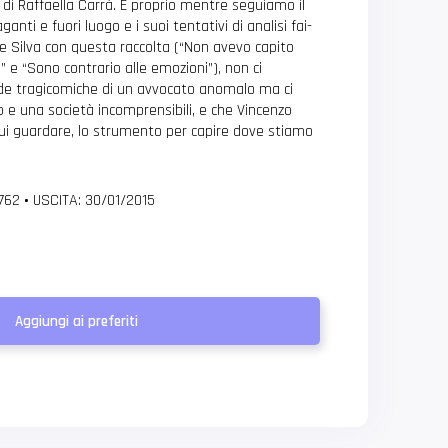
ni di Raffaella Carrà. E proprio mentre seguiamo il
ganti e fuori luogo e i suoi tentativi di analisi fai-
e Silva con questa raccolta (“Non avevo capito
” e “Sono contrario alle emozioni”), non ci
nde tragicomiche di un avvocato anomalo ma ci
 e una società incomprensibili, e che Vincenzo
cui guardare, lo strumento per capire dove stiamo
 762
•
USCITA: 30/01/2015
Aggiungi ai preferiti