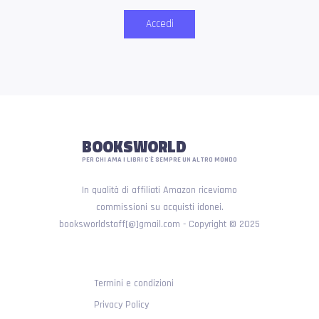
Accedi
BOOKSWORLD
PER CHI AMA I LIBRI C'È SEMPRE UN ALTRO MONDO
In qualità di affiliati Amazon riceviamo
commissioni su acquisti idonei.
booksworldstaff[@]gmail.com - Copyright © 2025
Termini e condizioni
Privacy Policy