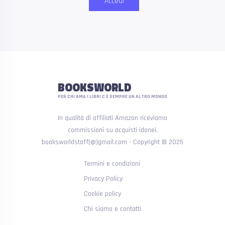
Accedi
BOOKSWORLD
PER CHI AMA I LIBRI C'È SEMPRE UN ALTRO MONDO
In qualità di affiliati Amazon riceviamo
commissioni su acquisti idonei.
booksworldstaff[@]gmail.com - Copyright © 2025
Termini e condizioni
Privacy Policy
Cookie policy
Chi siamo e contatti