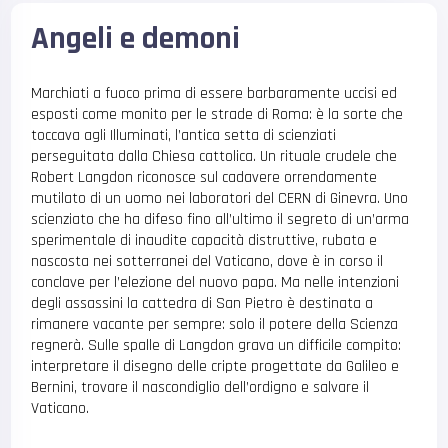
Angeli e demoni
Marchiati a fuoco prima di essere barbaramente uccisi ed
esposti come monito per le strade di Roma: è la sorte che
toccava agli Illuminati, l’antica setta di scienziati
perseguitata dalla Chiesa cattolica. Un rituale crudele che
Robert Langdon riconosce sul cadavere orrendamente
mutilato di un uomo nei laboratori del CERN di Ginevra. Uno
scienziato che ha difeso fino all’ultimo il segreto di un’arma
sperimentale di inaudite capacità distruttive, rubata e
nascosta nei sotterranei del Vaticano, dove è in corso il
conclave per l’elezione del nuovo papa. Ma nelle intenzioni
degli assassini la cattedra di San Pietro è destinata a
rimanere vacante per sempre: solo il potere della Scienza
regnerà. Sulle spalle di Langdon grava un difficile compito:
interpretare il disegno delle cripte progettate da Galileo e
Bernini, trovare il nascondiglio dell’ordigno e salvare il
Vaticano.