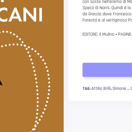
con soste nell’eremo di Mo
Speco di Narni. Quindi è la
da Greccio dove Francesco
Foresta e al vertiginoso P
EDITORE: Il Mulino
•
PAGINE:
Attilio Brilli
Simone...
TAG:
,
,