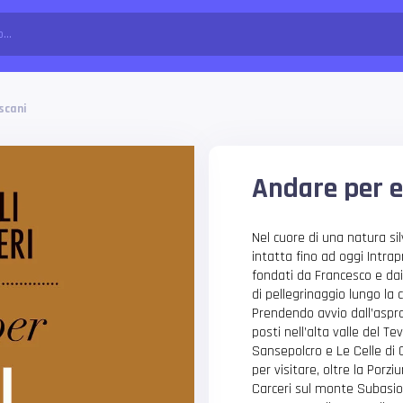
scani
Andare per e
Nel cuore di una natura si
intatta fino ad oggi Intrapr
fondati da Francesco e dai
di pellegrinaggio lungo la
Prendendo avvio dall’aspr
posti nell’alta valle del T
Sansepolcro e Le Celle di C
per visitare, oltre la Porz
Carceri sul monte Subasio.