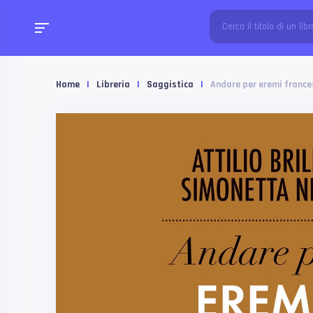
Home
|
Libreria
|
Saggistica
|
Andare per eremi france