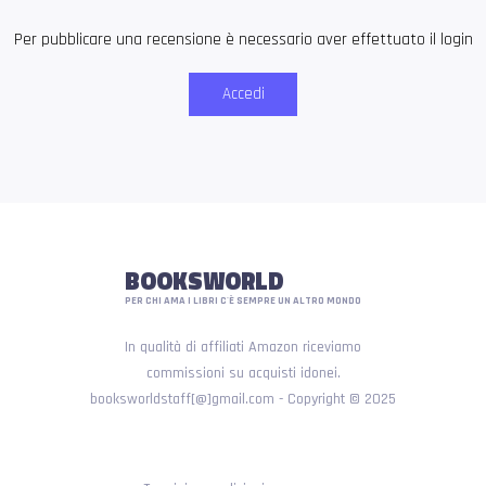
Per pubblicare una recensione è necessario aver effettuato il login
Accedi
BOOKSWORLD
PER CHI AMA I LIBRI C'È SEMPRE UN ALTRO MONDO
In qualità di affiliati Amazon riceviamo
commissioni su acquisti idonei.
booksworldstaff[@]gmail.com - Copyright © 2025