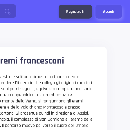
Registrati
Accedi
remi francescani
lvestre e solitaria, rimasta fortunosamente
endere l’itinerario che collega gli originari romitori
 suoi primi seguaci, equivale a compiere una sorta
 catena appenninica tosco-umbro-laziale.
o monte della Verna, si raggiungono gli eremi
evere e della Valdichiana: Montecasale presso
ortona. Si prosegue quindi in direzione di Assisi,
iuncola, il complesso di San Damiano e l’eremo delle
 Il percorso muove poi verso il cuore dell’Umbria