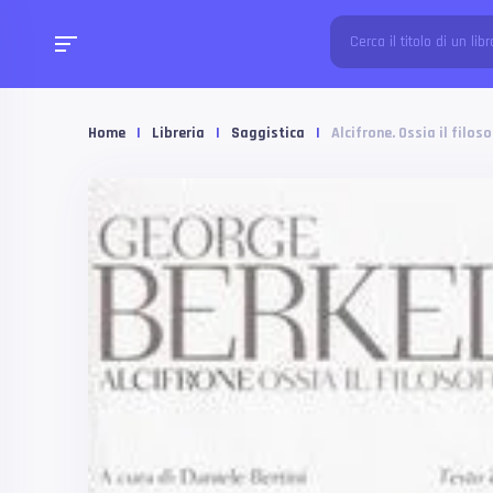
Home
|
Libreria
|
Saggistica
|
Alcifrone. Ossia il filo