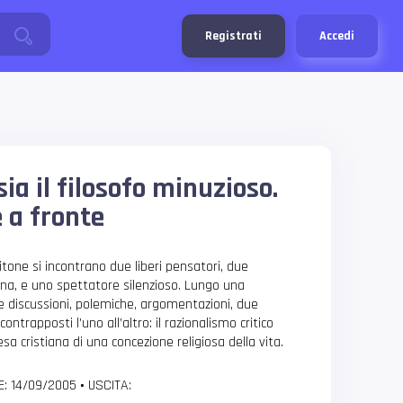
Registrati
Accedi
sia il filosofo minuzioso.
 a fronte
itone si incontrano due liberi pensatori, due
na, e uno spettatore silenzioso. Lungo una
 discussioni, polemiche, argomentazioni, due
trapposti l’uno all’altro: il razionalismo critico
esa cristiana di una concezione religiosa della vita.
E: 14/09/2005
•
USCITA: