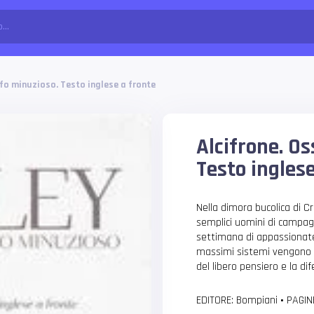
sofo minuzioso. Testo inglese a fronte
Alcifrone. Os
Testo inglese
Nella dimora bucolica di Cr
semplici uomini di campag
settimana di appassionate
massimi sistemi vengono con
del libero pensiero e la dif
EDITORE: Bompiani
•
PAGIN