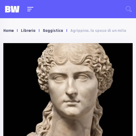
Home
|
Libreria
|
Saggistica
|
Agrippina, la sposa di un mito