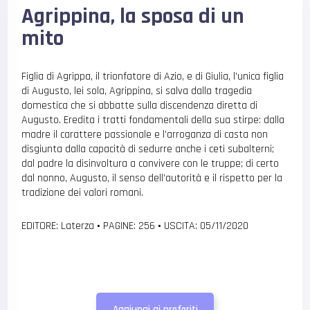
Agrippina, la sposa di un
mito
Figlia di Agrippa, il trionfatore di Azio, e di Giulia, l’unica figlia
di Augusto, lei sola, Agrippina, si salva dalla tragedia
domestica che si abbatte sulla discendenza diretta di
Augusto. Eredita i tratti fondamentali della sua stirpe: dalla
madre il carattere passionale e l’arroganza di casta non
disgiunta dalla capacità di sedurre anche i ceti subalterni;
dal padre la disinvoltura a convivere con le truppe; di certo
dal nonno, Augusto, il senso dell’autorità e il rispetto per la
tradizione dei valori romani.
EDITORE: Laterza
•
PAGINE: 256
•
USCITA: 05/11/2020
Aggiungi ai preferiti