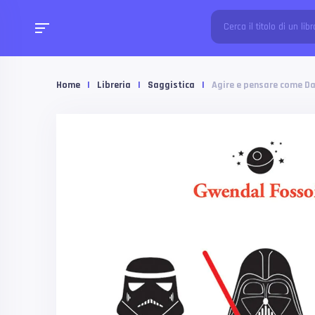
Home
|
Libreria
|
Saggistica
|
Agire e pensare come Da