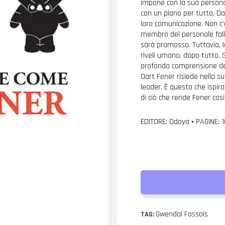
impone con la sua personal
con un piano per tutto, Dar
loro comunicazione. Non c’
membro del personale falli
sarà promosso. Tuttavia, 
riveli umano, dopo tutto. 
profonda comprensione dell
Dart Fener risiede nella su
leader. È questo che ispir
di ciò che rende Fener così i
EDITORE: Odoya
•
PAGINE: 
Gwendal Fossois
TAG: