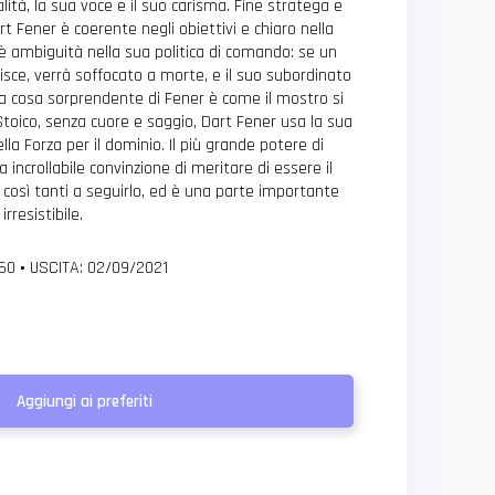
ità, la sua voce e il suo carisma. Fine stratega e
t Fener è coerente negli obiettivi e chiaro nella
è ambiguità nella sua politica di comando: se un
sce, verrà soffocato a morte, e il suo subordinato
la cosa sorprendente di Fener è come il mostro si
Stoico, senza cuore e saggio, Dart Fener usa la sua
a Forza per il dominio. Il più grande potere di
a incrollabile convinzione di meritare di essere il
a così tanti a seguirlo, ed è una parte importante
rresistibile.
160
•
USCITA: 02/09/2021
Aggiungi ai preferiti