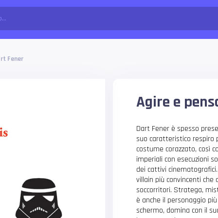
rt Fener
Agire e pens
Dart Fener è spesso prese
suo caratteristico respiro 
costume corazzato, così co
imperiali con esecuzioni s
dei cattivi cinematografic
villain più convincenti ch
soccorritori. Stratega, mi
è anche il personaggio più
schermo, domina con il su