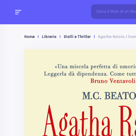
Home
|
Libreria
|
Gialli e Thriller
|
Agatha Raisin. I Ca