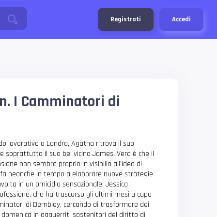
Registrati
Accedi
n. I Camminatori di
o lavorativo a Londra, Agatha ritrova il suo
e soprattutto il suo bel vicino James. Vero è che il
sione non sembra proprio in visibilio all’idea di
n fa neanche in tempo a elaborare nuove strategie
nvolta in un omicidio sensazionale. Jessica
rofessione, che ha trascorso gli ultimi mesi a capo
minatori di Dembley, cercando di trasformare dei
 domenica in agguerriti sostenitori del diritto di