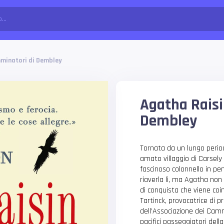
mminatori di Dembley
Agatha Raisi
Dembley
Tornata da un lungo period
amato villaggio di Carsely 
fascinoso colonnello in pen
riaverla lì, ma Agatha no
di conquista che viene coi
Tartinck, provocatrice di p
dell’Associazione dei Cam
pacifici passeggiatori della