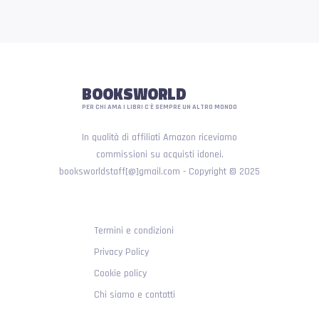
BOOKSWORLD
PER CHI AMA I LIBRI C'È SEMPRE UN ALTRO MONDO
In qualità di affiliati Amazon riceviamo
commissioni su acquisti idonei.
booksworldstaff[@]gmail.com - Copyright © 2025
Termini e condizioni
Privacy Policy
Cookie policy
Chi siamo e contatti