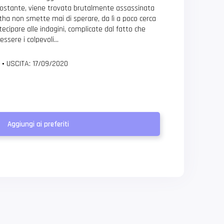
ostante, viene trovata brutalmente assassinata
tha non smette mai di sperare, da lì a poco cerca
ecipare alle indagini, complicate dal fatto che
essere i colpevoli…
8
•
USCITA: 17/09/2020
Aggiungi ai preferiti