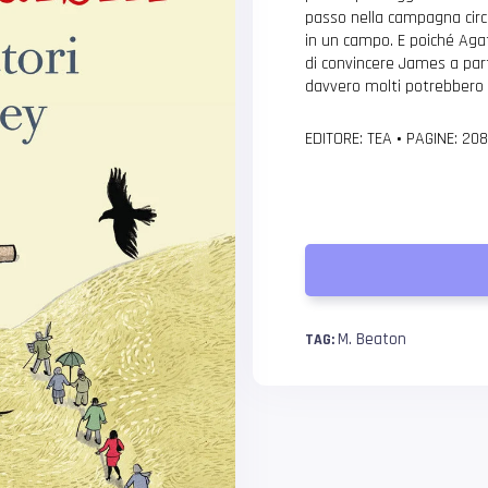
passo nella campagna circ
in un campo. E poiché Aga
di convincere James a part
davvero molti potrebbero 
EDITORE: TEA
•
PAGINE: 20
M. Beaton
TAG: