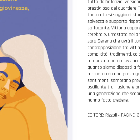
tutto dall’infanzia: versio
prestigioso del quartiere T
tanto attesi soggiorni stu
salvezza e supporto rispe
soffocante. Vittoria appare
cerebrale. Un’estate nella
sarà Serena che avrà il comp
contrapposizione tra vittim
complicità, tradimenti, col
romanzo tenero e avvincen
quanto siamo disposti a f
racconta con una prosa graf
sentimenti sembrano preva
oscillante tra illusione e br
una generazione che scopr
hanno fatto credere.
EDITORE: Rizzoli
•
PAGINE: 