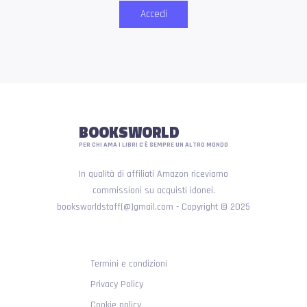
Accedi
BOOKSWORLD
PER CHI AMA I LIBRI C'È SEMPRE UN ALTRO MONDO
In qualità di affiliati Amazon riceviamo
commissioni su acquisti idonei.
booksworldstaff[@]gmail.com - Copyright © 2025
Termini e condizioni
Privacy Policy
Cookie policy