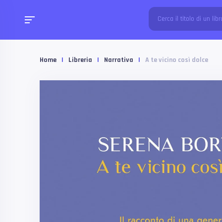
Home
|
Libreria
|
Narrativa
|
A te vicino così dolce