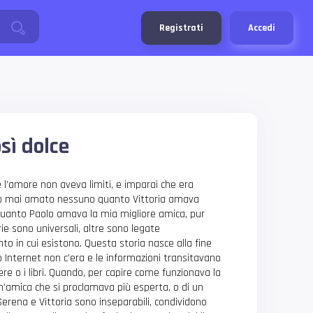
Registrati
Accedi
osì dolce
 l’amore non aveva limiti, e imparai che era
ho mai amato nessuno quanto Vittoria amava
uanto Paolo amava la mia migliore amica, pur
ie sono universali, altre sono legate
 in cui esistono. Questa storia nasce alla fine
 Internet non c’era e le informazioni transitavano
ere o i libri. Quando, per capire come funzionava la
 un’amica che si proclamava più esperta, o di un
Serena e Vittoria sono inseparabili, condividono