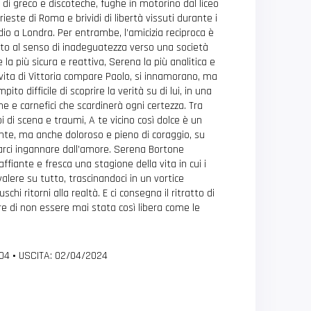
ni di greco e discoteche, fughe in motorino dal liceo
rieste di Roma e brividi di libertà vissuti durante i
dio a Londra. Per entrambe, l’amicizia reciproca è
tto al senso di inadeguatezza verso una società
 la più sicura e reattiva, Serena la più analitica e
 vita di Vittoria compare Paolo, si innamorano, ma
ito difficile di scoprire la verità su di lui, in una
e e carnefici che scardinerà ogni certezza. Tra
pi di scena e traumi, A te vicino così dolce è un
te, ma anche doloroso e pieno di coraggio, su
arci ingannare dall’amore. Serena Bortone
fiante e fresca una stagione della vita in cui i
lere su tutto, trascinandoci in un vortice
uschi ritorni alla realtà. E ci consegna il ritratto di
e di non essere mai stata così libera come le
304
•
USCITA: 02/04/2024