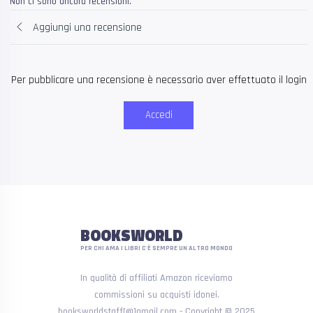
Non ci sono ancora recensioni.
Aggiungi una recensione
Per pubblicare una recensione è necessario aver effettuato il login
Accedi
BOOKSWORLD
PER CHI AMA I LIBRI C'È SEMPRE UN ALTRO MONDO
In qualità di affiliati Amazon riceviamo
commissioni su acquisti idonei.
booksworldstaff[@]gmail.com - Copyright © 2025