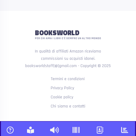
BOOKSWORLD
PER CHI AMA I LIBRI C'È SEMPRE UN ALTRO MONDO
In qualità di affiliati Amazon riceviamo
commissioni su acquisti idonei.
booksworldstaff[@]gmail.com - Copyright © 2025
Termini e condizioni
Privacy Policy
Cookie policy
Chi siamo e contatti