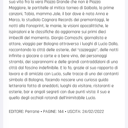
sua vita fra la vera Piazza Grande che non è Piazza
Maggiore, le partitelle al mitico torneo di Gaibola, la prime
canzoni, Tobia, mamma Jole, il bar dove è nata Anna e
Marco, lo studiolo Cagnara Records dei premontaggi, le
notti alla Fonoprint, le manie, le visioni apocalittiche, le
ispirazioni e le classifiche da aggiornare sui primi dieci
imbecilli del momento. Giorgio Comaschi, giornalista e
attore, viaggia per Bologna attraverso i luoghi di Lucio Dalla,
raccontando la città delle osterie, del “cazzeggio”, delle notti
infinite a giocare a carte e a bere vino, dei personaggi
strambi, dei soprannomi e delle grandi contraddizioni di una
città dal fascino indefinibile. E lo fa, grazie al suo rapporto di
lavoro e di amicizia con Lucio, sulle tracce di uno dei cantanti
simbolo di Bologna, facendo nascere una curiosa guida
letteraria fatta di aneddoti, luoghi da visitare, ristoranti e
osterie, bar e angoli segreti con due punti vista: il suo e
quello degli occhiali rotondi dell’inimitabile Lucio.
EDITORE: Perrone
•
PAGINE: 144
•
USCITA: 24/02/2022