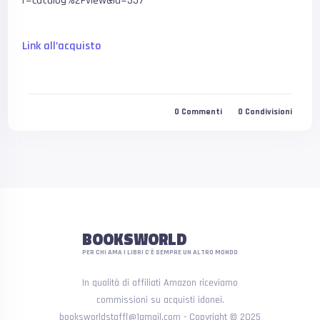
r=catalog%2Fview&id=357
Link all’acquisto
0
Commenti
0
Condivisioni
BOOKSWORLD
PER CHI AMA I LIBRI C'È SEMPRE UN ALTRO MONDO
In qualità di affiliati Amazon riceviamo
commissioni su acquisti idonei.
booksworldstaff[@]gmail.com - Copyright © 2025