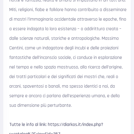
notte e fantasia, realtà e ombra si impastano in un tutt’uno.
Miti, religioni, fiabe e folklore hanno contribuito a disseminare
di mostri l’immaginario occidentale attraverso le epoche, fino
a essere indagata la loro esistenza – o addirittura creata –
dalle scienze naturali, storiche e antropologiche. Massimo
Centini, come un indagatore degli incubi e delle proiezioni
fantastiche dell’inconscio sociale, ci conduce in esplorazione
nel tempo e nello spazio mostruoso, alla ricerca dell’origine,
dei tratti particolari e dei significati dei mostri che, reali o
arcani, spaventosi o banali, ma spesso identici a noi, da
sempre e ancora ci parlano dell’esperienza umana, e della
sua dimensione più perturbante.
Tutte le info al link: https://diarkos.it/index.php?