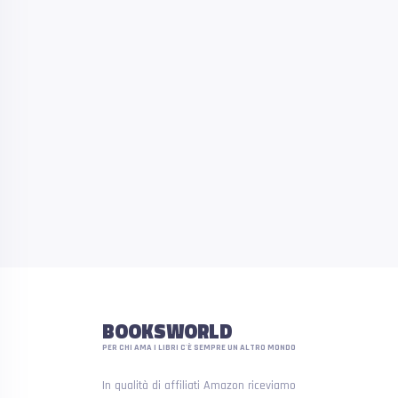
BOOKSWORLD
PER CHI AMA I LIBRI C'È SEMPRE UN ALTRO MONDO
In qualità di affiliati Amazon riceviamo