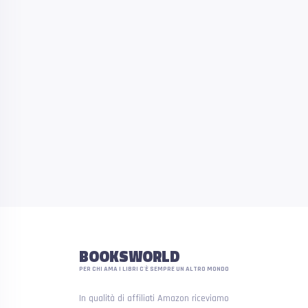
BOOKSWORLD
PER CHI AMA I LIBRI C'È SEMPRE UN ALTRO MONDO
In qualità di affiliati Amazon riceviamo