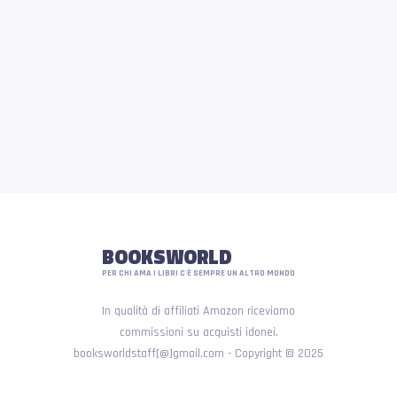
BOOKSWORLD
PER CHI AMA I LIBRI C'È SEMPRE UN ALTRO MONDO
In qualità di affiliati Amazon riceviamo
commissioni su acquisti idonei.
booksworldstaff[@]gmail.com - Copyright © 2025