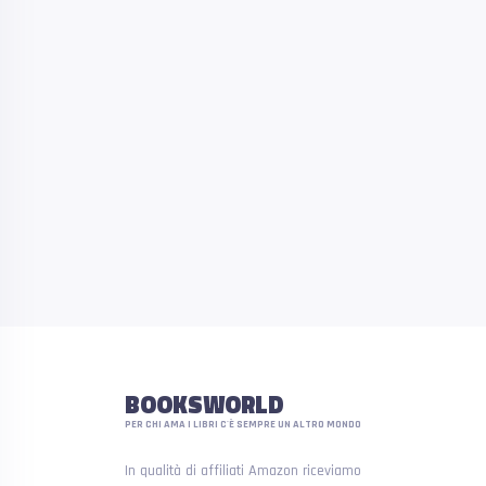
BOOKSWORLD
PER CHI AMA I LIBRI C'È SEMPRE UN ALTRO MONDO
In qualità di affiliati Amazon riceviamo