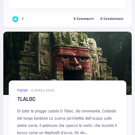
1
0
Commenti
0
Condivisioni
POESIE
-
8 APRILE 2025
TLALOC
Di tutte le piogge cadute O Tlaloc, dio imminente, Codardo
dal lungo bordone Lo scarso picchiettio dell’acqua sulle
pietre sacre, il petricore che spacca le narici, che incanta il
bosco come un tlapitzalli d’osso, Oh div...