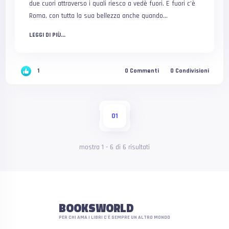
due cuori attraverso i quali riesco a vedè fuori. E fuori c’è
Roma, con tutta la sua bellezza anche quando...
LEGGI DI PIÙ...
1
0
Commenti
0
Condivisioni
01
mostra
1
-
6
di
6
risultati
BOOKSWORLD
PER CHI AMA I LIBRI C'È SEMPRE UN ALTRO MONDO