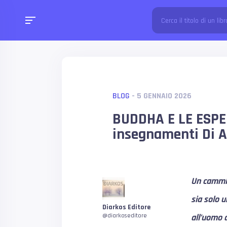
BLOG
- 5 GENNAIO 2026
BUDDHA E LE ESPE
insegnamenti Di A
Un cammin
sia solo u
Diarkos Editore
@diarkoseditore
all’uomo d