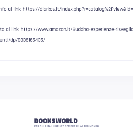
info al link: https://diarkos.it/index.php?r=catalog%2Fview&id
to al link: https://www.amazon.it/Buddha-esperienze-risvegl
enti/dp/8836165435/
BOOKSWORLD
PER CHI AMA I LIBRI C'È SEMPRE UN ALTRO MONDO