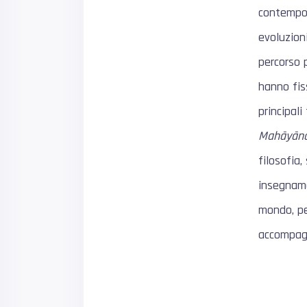
contempo 
evoluzion
percorso 
hanno fis
principali 
Mahāyān
filosofia
insegname
mondo, per
accompag