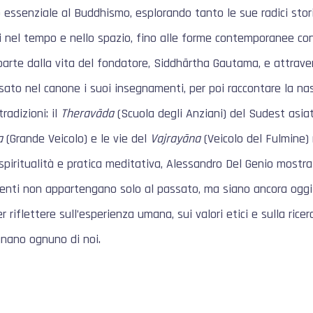
essenziale al Buddhismo, esplorando tanto le sue radici stor
i nel tempo e nello spazio, fino alle forme contemporanee cono
parte dalla vita del fondatore, Siddhārtha Gautama, e attravers
sato nel canone i suoi insegnamenti, per poi raccontare la nas
tradizioni: il
Theravāda
(Scuola degli Anziani) del Sudest asiati
a
(Grande Veicolo) e le vie del
Vajrayāna
(Veicolo del Fulmine) 
, spiritualità e pratica meditativa, Alessandro Del Genio mostr
nti non appartengano solo al passato, ma siano ancora oggi 
 riflettere sull’esperienza umana, sui valori etici e sulla ricer
nano ognuno di noi.