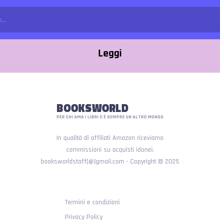
Leggi
BOOKSWORLD
PER CHI AMA I LIBRI C'È SEMPRE UN ALTRO MONDO
In qualità di affiliati Amazon riceviamo
commissioni su acquisti idonei.
booksworldstaff[@]gmail.com - Copyright © 2025
Termini e condizioni
Privacy Policy